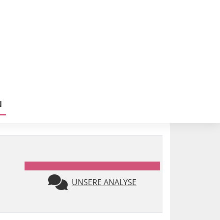
N
UNSERE ANALYSE
NUMMER 1