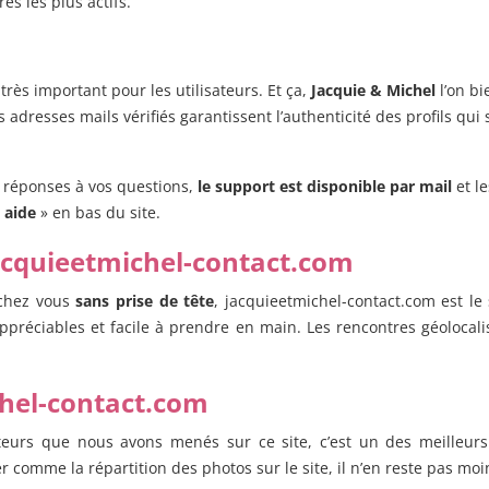
s les plus actifs.
 très important pour les utilisateurs. Et ça,
Jacquie & Michel
l’on bi
s adresses mails vérifiés garantissent l’authenticité des profils qui 
e réponses à vos questions,
le support est disponible par mail
et le
«
aide
» en bas du site.
acquieetmichel-contact.com
 chez vous
sans prise de tête
,
jacquieetmichel-contact.com est le 
 appréciables et facile à prendre en main. Les rencontres géoloca
chel-contact.com
ateurs que nous avons menés sur ce site, c’est un des meilleurs
omme la répartition des photos sur le site, il n’en reste pas moins